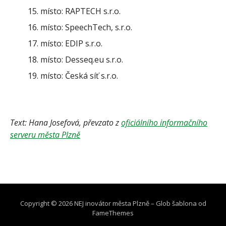
místo: RAPTECH s.r.o.
místo: SpeechTech, s.r.o.
místo: EDIP s.r.o.
místo: Desseq.eu s.r.o.
místo: Česká síť s.r.o.
Text: Hana Josefová, převzato z
oficiálního informačního
serveru města Plzně
Copyright © 2026 NEJ inovátor města Plzně
–
Glob šablona od
FameThemes