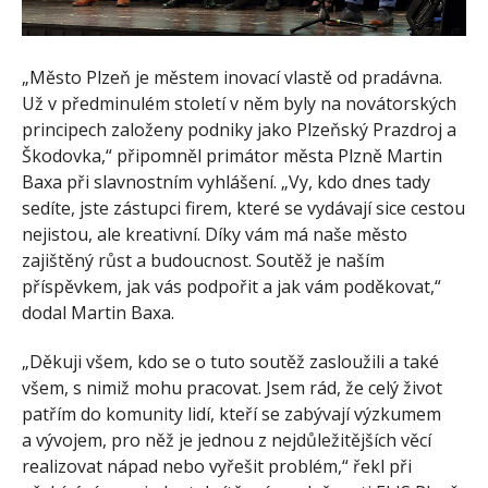
„Město Plzeň je městem inovací vlastě od pradávna.
Už v předminulém století v něm byly na novátorských
principech založeny podniky jako Plzeňský Prazdroj a
Škodovka,“ připomněl primátor města Plzně Martin
Baxa při slavnostním vyhlášení. „Vy, kdo dnes tady
sedíte, jste zástupci firem, které se vydávají sice cestou
nejistou, ale kreativní. Díky vám má naše město
zajištěný růst a budoucnost. Soutěž je naším
příspěvkem, jak vás podpořit a jak vám poděkovat,“
dodal Martin Baxa.
„Děkuji všem, kdo se o tuto soutěž zasloužili a také
všem, s nimiž mohu pracovat. Jsem rád, že celý život
patřím do komunity lidí, kteří se zabývají výzkumem
a vývojem, pro něž je jednou z nejdůležitějších věcí
realizovat nápad nebo vyřešit problém,“ řekl při