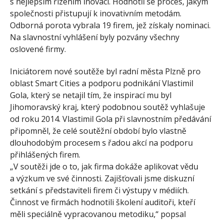
s nejlepším řízením inovací. Hodnotil se proces, jakým
společnosti přistupují k inovativním metodám.
Odborná porota vybrala 19 firem, jež získaly nominaci.
Na slavnostní vyhlášení byly pozvány všechny
oslovené firmy.
Iniciátorem nové soutěže byl radní města Plzně pro
oblast Smart Cities a podporu podnikání Vlastimil
Gola, který se netajil tím, že inspirací mu byl
Jihomoravský kraj, který podobnou soutěž vyhlašuje
od roku 2014. Vlastimil Gola při slavnostním předávání
připomněl, že celé soutěžní období bylo vlastně
dlouhodobým procesem s řadou akcí na podporu
přihlášených firem.
„V soutěži jde o to, jak firma dokáže aplikovat vědu
a výzkum ve své činnosti. Zajišťovali jsme diskuzní
setkání s představiteli firem či výstupy v médiích.
Činnost ve firmách hodnotili školení auditoři, kteří
měli speciálně vypracovanou metodiku,“ popsal