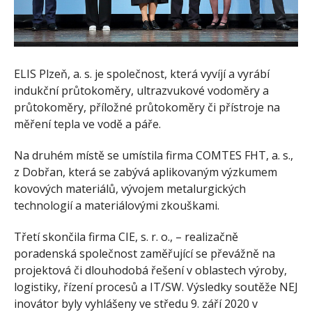
ELIS Plzeň, a. s. je společnost, která vyvíjí a vyrábí
indukční průtokoměry, ultrazvukové vodoměry a
průtokoměry, příložné průtokoměry či přístroje na
měření tepla ve vodě a páře.
Na druhém místě se umístila firma COMTES FHT, a. s.,
z Dobřan, která se zabývá aplikovaným výzkumem
kovových materiálů, vývojem metalurgických
technologií a materiálovými zkouškami.
Třetí skončila firma CIE, s. r. o., – realizačně
poradenská společnost zaměřující se převážně na
projektová či dlouhodobá řešení v oblastech výroby,
logistiky, řízení procesů a IT/SW. Výsledky soutěže NEJ
inovátor byly vyhlášeny ve středu 9. září 2020 v