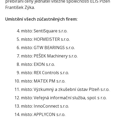
přebírání ceny jednatel vítězné společnosti ELIS Plzeň
František Zýka.
Umístění všech zúčastněných firem:
místo: SentiSquare s.r.o.
místo: HOFMEISTER s.r.o.
místo: GTW BEARINGS s.r.o.
místo: PEŠEK Machinery s.r.o.
místo: EXON s.r.o.
místo: REX Controls s.r.o.
místo: MATEX PM s.r.o.
místo: Výzkumný a zkušební ústav Plzeň s.r.o.
místo: Veřejná informační služba, spol. s r.o.
místo: InnoConnect s.r.o.
místo: APPLYCON s.r.o.