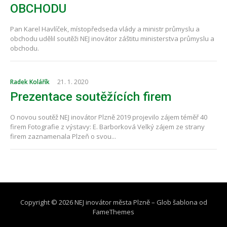
OBCHODU
Pan Karel Havlíček, místopředseda vlády a ministr průmyslu a
obchodu udělil soutěži NEJ inovátor záštitu ministerstva průmyslu a
obchodu.
Radek Kolářík
21. 1. 2020
Prezentace soutěžících firem
O novou soutěž NEJ inovátor Plzně 2019 projevilo zájem téměř 40
firem Fotografie z výstavy: E. Barborková Velký zájem ze strany
firem zaznamenala Plzeň o svou...
Copyright © 2026 NEJ inovátor města Plzně
–
Glob šablona od
FameThemes